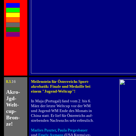
.
XXXXX
XXXXX
XXXXX
XXXXX
XXXXX
XXXXX
XXXXX
16
Meilenstein für Österreichs Sport-
8.3
.
.
akrobatik: Finale und Medaille bei
Akro-
einem "Jugend-Weltcup"!
.
Jgd-
In Maja (Portugal) fand vom 2. bis 6.
Welt-
März der letzte Weltcup vor der WM
cup-
und Jugend-WM Ende des Monats in
China statt. Er lief für Österreichs auf-
Bron-
strebenden Nachwuchs sehr erfreulich.
ze!
.
Marlies Puszter
,
Paula Pregesbauer
und
Emely Axmann
(USA Krems) er-