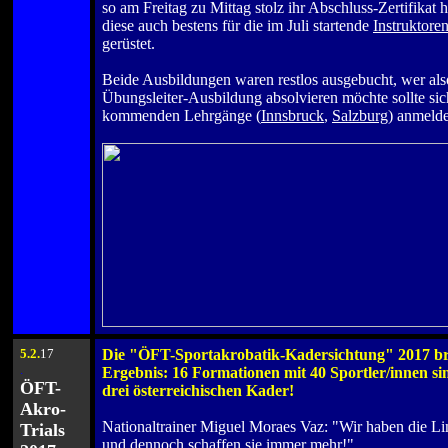
so am Freitag zu Mittag stolz ihr Abschluss-Zertifikat 
diese auch bestens für die im Juli startende
Instruktore
gerüstet.
.
Beide Ausbildungen waren restlos ausgebucht, wer also
Übungsleiter-Ausbildung absolvieren möchte sollte sich
kommenden Lehrgänge (
Innsbruck
,
Salzburg
) anmeld
.
5
.2.
17
Die "ÖFT-Sportakrobatik-Kadersichtung" 2017 
.
Ergebnis: 16 Formationen mit 40 Sportler/innen sin
ÖFT-
drei österreichischen Kader!
Akro-
.
Nationaltrainer Miguel Moraes Vaz: "Wir haben die Lim
Trials
und dennoch schaffen sie immer mehr!"