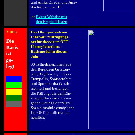
und Anika Direder und Ann-
ika Reif wurden 17.
.
>>
Event-Website mit
>>
den Ergebnislisten
2
.10.
16
Das Olympiazentrum
.
Linz war Austragungs-
Die
ort für das vierte ÖFT-
Basis
Übungsleiterkurs-
Basismodul in diesem
ist
Jahr.
ge-
.
36 Teilnehmer/innen aus
legt
den Bereichen Gerättur-
.
nen, Rhythm. Gymnastik,
XXXX
Trampolin, Sportaerobic
und Sportakrobatik nah-
XXXX
men teil und bestanden
XXXX
die Prüfung, die den Ein-
XXXX
stieg in die spartenbezo-
genen Übungsleiterkurs-
XXXX
Spezialmodule ermöglicht.
Der ÖFT gratuliert allen
herzlich.