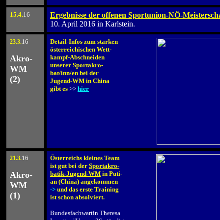
15
.4.
16
Ergebnisse der offenen Sportunion-NÖ-Meistersch
10. April 2016 in Karlstein.
16
Detail-Infos zum starken
23.3.
.
österreichischen Wett-
Akro-
kampf-Abschneiden
unserer Sportakro-
WM
bat/inn/en bei der
(2)
Jugend-WM in China
gibt es
>>
hier
16
Österreichs kleines Team
21.3
.
.
ist gut bei der
Sportakro-
Akro-
batik-Jugend-WM
in Puti-
an (China) angekommen
WM
->
und das erste Training
(1)
ist schon absolviert.
.
Bundesfachwartin Theresa