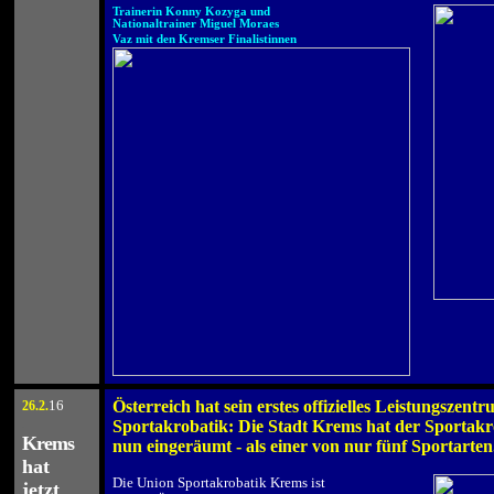
Trainerin Konny Kozyga und
Nationaltrainer Miguel Moraes
Vaz mit den Kremser Finalistinnen
16
Österreich hat sein erstes offizielles Leistungszentr
26.2
.
.
Sportakrobatik: Die Stadt Krems hat der Sportakro
Krems
nun eingeräumt - als einer von nur fünf Sportarten
hat
.
Die Union Sportakrobatik Krems ist
jetzt