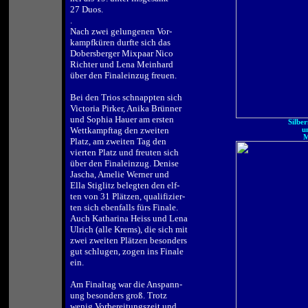
27 Duos.
.
Nach zwei gelungenen Vor-
kampfküren durfte sich das
Dobersberger Mixpaar Nico
Richter und Lena Meinhard
über den Finaleinzug freuen.
.
Bei den Trios schnappten sich
Victoria Pirker, Anika Brünner
und Sophia Hauer am ersten
Silbe
Wettkampftag den zweiten
u
M
Platz, am zweiten Tag den
vierten Platz und freuten sich
über den Finaleinzug. Denise
Jascha, Amelie Werner und
Ella Stiglitz belegten den elf-
ten von 31 Plätzen, qualifizier-
ten sich ebenfalls fürs Finale.
Auch Katharina Heiss und Lena
Ulrich (alle Krems), die sich mit
zwei zweiten Plätzen besonders
gut schlugen, zogen ins Finale
ein.
.
Am Finaltag war die Anspann-
ung besonders groß. Trotz
wenig Vorbereitungszeit und