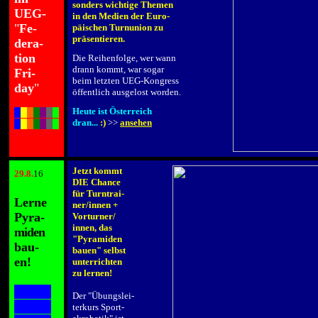
sonders wichtige Themen
UEG-
in den Medien der Euro-
"
Fe-
päischen Turnunion zu
präsentieren.
dera-
.
tion
Die Reihenfolge, wer wann
drann kommt, war sogar
Fri-
beim letzten UEG-Kongress
day
"
öffentlich ausgelost worden.
.
.
Heute ist Österreich
X
X
X
X
X
X
X
dran...
:)
>>
ansehen
X
X
X
X
X
X
X
Jetzt kommt
29.8
.
16
DIE Chance
.
für Turntrai-
Lerne
ner/innen +
Pyra-
Vorturner/
innen, das
miden
"Pyramiden
bau-
bauen" selbst
en!
unterrichten
zu lernen!
.
.
XXXX
Der "Übungslei-
XXXX
terkurs Sport-