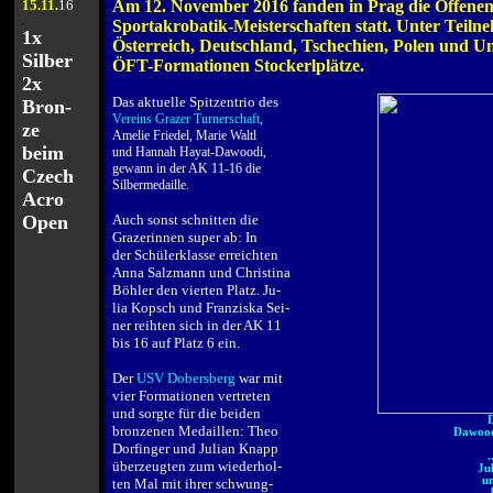
15
.11.
16
Am 12. November 2016 fanden in Prag die Offenen
.
Sportakrobatik-Meisterschaften statt. Unter Teiln
1x
Österreich, Deutschland, Tschechien, Polen und U
Silber
ÖFT-Formationen Stockerlplätze.
2x
.
Das aktuelle Spitzentrio
des
Bron-
Vereins Grazer Turnerschaft
,
ze
Amelie Friedel, Marie Waltl
beim
und Hannah Hayat-Dawoodi,
gewann in der AK 11-16 die
Czech
Silbermedaille.
Acro
.
Open
Auch sonst schnitten die
Grazerinnen super ab: In
der Schülerklasse erreichten
Anna Salzmann und Christina
Böhler den vierten Platz. Ju-
lia Kopsch und Franziska Sei-
ner reihten sich in der AK 11
bis 16 auf Platz 6 ein.
.
Der
USV Dobersberg
war mit
vier Formationen vertreten
und sorgte für die beiden
D
bronzenen Medaillen: Theo
Dawoodi
Dorfinger und Julian Knapp
überzeugten zum wiederhol-
Ju
u
ten Mal mit ihrer schwung-