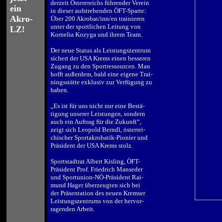
derzeit Österereichs führender Verein
ein
in dieser aufstrebenden ÖFT-Sparte:
Akro-
Über 200 Akrobat/inn/en trainieren
unter der sportlichen Leitung von
LZ!
Kornelia Kozyga und ihrem Team.
.
Der neue Status als Leistungszentrum
sichert der USA Krems einen besseren
Zugang zu den Sportressourcen. Man
hofft außerdem, bald eine eigene Trai-
ningsstätte exklusiv zur Verfügung zu
haben.
.
„Es ist für uns nicht nur eine Bestä-
tigung unserer Leistungen, sondern
auch ein Auftrag für die Zukunft“,
zeigt sich Leopold Berndl, österrei-
chischer Sportakrobatik-Pionier und
Präsident der USA Krems stolz.
.
Sportstadtrat Albert Kisling, ÖFT-
Präsident Prof. Friedrich Manseder
und Sportunion-NÖ-Präsident Rai-
mund Hager überzeugten sich bei
der Präsentation des neuen Kremser
Leistungszentrums von der hervor-
ragenden Arbeit.
.