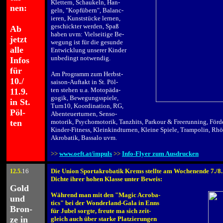
Klettern,
Schaukeln,
Han-
nen:
geln,
"
Kopfübern
"
,
Balanc-
ieren, Kunststücke lernen,
.
geschickter werden, Spaß
Ab
haben uvm:
Vielseitige Be-
jetzt
wegung ist für die gesunde
alle
Entwicklung unserer Kinder
unbedingt notwendig.
Infos
.
für
Am Programm zum Herbst-
10./
saison-Auftakt in St. Pöl-
ten stehen u.a.
Motopäda-
11.9.
gogik, Bewegungsspiele,
in St.
Turn10, Koordination, RG,
Pöl-
Abenteuerturnen, Senso-
ten
motorik, Psychomotorik, Tanzhits, Parkour & Freerunning, Fö
Kinder-Fitness, Kleinkindturnen, Kleine Spiele, Trampolin, Rh
Akrobatik, Bassalo uvm.
.
>>
www.oeft.at/impuls
>>
Info-Flyer zum Ausdrucken
16
Die Union Sportakrobatik Krems stellte am Wochenende 7./8.
12
.5.
.
Dichte ihrer hohen Klasse unter Beweis:
Gold
.
Während man mit den "Magic Acroba-
und
tics" bei der Wonderland-Gala in Enns
Bron-
für Jubel sorgte, freute ma sich zeit-
ze in
gleich auch über starke Platzierungen