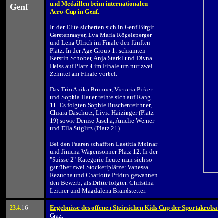
und Medaillen beim internationalen
Genf
Acro-Cup in Genf.
.
In der Elite sicherten sich in Genf Birgit
Gerstenmayer, Eva Maria Rögelsperger
und Lena Ulrich im Finale den fünften
Platz. In der Age Group 1: schramten
Kerstin Schober, Anja Starkl und Divna
Heiss auf Platz 4 im Finale um nur zwei
Zehntel am Finale vorbei.
.
Das Trio Anika Brünner, Victoria Pirker
und Sophia Hauer reihte sich auf Rang
11. Es folgten Sophie Buschenreithner,
Chiara Daschütz, Livia Haizinger (Platz
19) sowie Denise Jascha, Amelie Werner
und Ella Stiglitz (Platz 21).
.
Bei den Paaren schafften Laetitia Molnar
und Jimena Wagensonner Platz 12. In der
"Suisse 2"-Kategorie freute man sich so-
gar über zwei Stockerlplätze: Vanessa
Rezucha und Charlotte Pridun gewannen
den Bewerb, als Dritte folgten Christina
Leitner und Magdalena Brandstetter.
16
Ergebnisse des offenen Steirsichen Kids Cup der Sportakroba
23
.4.
Graz.