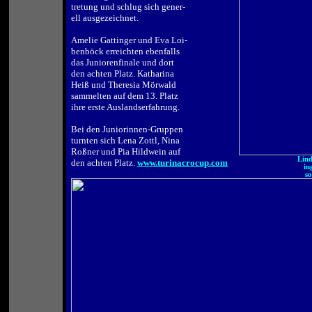
tretung und schlug sich gener-
ell ausgezeichnet.
.
Amelie Gattinger und Eva Loi-
benböck erreichten ebenfalls
das Juniorenfinale und dort
den achten Platz. Katharina
Heiß und Theresia Mörwald
sammelten auf dem 13. Platz
ihre erste Auslandserfahrung.
.
Bei den Juniorinnen-Gruppen
turnten sich Lena Zottl, Nina
Roßner und Pia Hildwein auf
Lind
den achten Platz.
www.turinacrocup.com
in
so