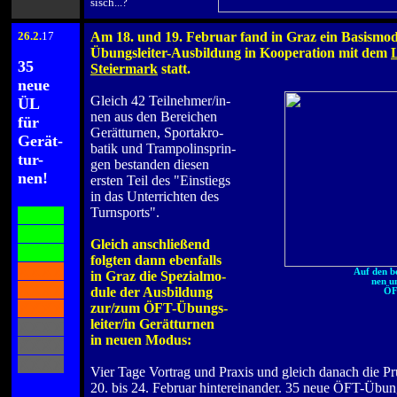
sisch...?
26
.2.
17
Am 18. und 19. Februar fand in Graz
ein Basismod
.
Übungsleiter-Ausbildung in Kooperation mit dem
35
Steiermark
statt.
neue
.
Gleich 42 Teilnehmer/in-
ÜL
nen aus den Bereichen
für
Gerätturnen, Sportakro-
Gerät-
batik und Trampolinsprin-
tur-
gen bestanden diesen
nen!
ersten Teil des "Einstiegs
in das Unterrichten des
.
Turnsports".
XXXX
.
XXXX
Gleich anschließend
XXXX
folgten dann ebenfalls
XXXX
Auf den b
in Graz die Spezialmo-
nen u
XXXX
dule der Ausbildung
ÖF
XXXX
zur/zum ÖFT-Übungs-
leiter/in Gerätturnen
XXXX
in neuen Modus:
XXXX
.
XXXX
Vier Tage Vortrag und Praxis und gleich danach die P
20. bis 24. Februar hintereinander. 35 neue ÖFT-Übung