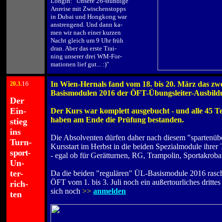
Longin:
"Unsere
26-stündige
Anreise mit Zwischenstopps
in Dubai und Hongkong war
anstrengend. Und dann ka-
men wir nach einer kurzen
Nacht gleich um 9 Uhr früh
dran. Aber das erste Trai-
ning unserer drei WM-For-
mationen lief gut... :)"
16
In Wien-Hernals fand vom 18. bis 20. März das zwe
2
0.3.
.
Basismodulen 2016 der ÖFT-Übungsleiter-Ausbildu
Der
.
Ein-
Der Kurs war komplett ausgebucht - und alle 45 T
haben am Ende die Prüfung bestanden.
stieg
.
ins
Die Absolventen dürfen daher nach diesem "spartenüb
Turn-
Kursstart im Herbst in die beiden Spezialmodule ihrer 
s
port
-
- egal ob für Gerätturnen, RG, Trampolin, Sportakroba
Un-
.
ter-
Da die beiden "regulären" ÜL-Basismodule 2016 rasch 
ÖFT vom 1. bis 3. Juli noch ein außertourliches dritt
rich-
sich noch
>>
anmelden
ten
.