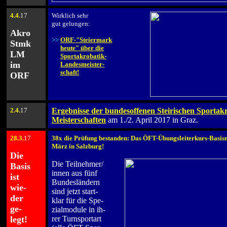
4
.4.
17
Wirklich sehr
.
gut gelungen:
Akro
.
>>
ORF-"Steiermark
Stmk
>>
heute" über die
LM
>>
Sportakrobatik-
im
>>
Landesmeister-
>>
schaft!
ORF
2
.4.
17
Ergebnisse der bundesoffenen Steirischen Sportak
Meisterschaften
am 1./2. April 2017 in Graz.
28
.3.
17
38x die Prüfung bestanden: Das ÖFT-Übungsleiterkurs-Basis
.
März in Salzburg!
Die
.
Die Teilnehmer/
Basis
innen aus fünf
ist
Bundesländern
wie-
sind jetzt start-
der
klar für die Spe-
ge-
zialmodule in ih-
legt!
rer Turnsportart