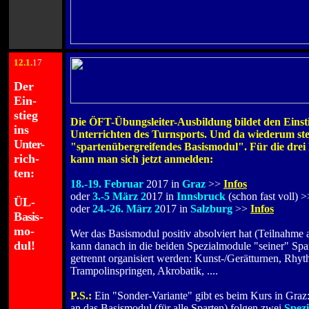
12
.1
.
17
.
Der
Ein-
.
stieg
Die ÖFT-Übungsleiter-Ausbildung bildet den Einsti
ins
Unterrichten des Turnsports. Und da wiederum ste
Unter-
"spartenübergreifendes Basismodul". Für die drei
rich-
kann man sich jetzt anmelden:
ten:
.
18.-19. Februar
2017 in
Graz
>>
Infos
.
oder
3.-5 März 2
017 in
Innsbruck
(schon fast voll) 
ÜL-
oder
24.-26. März 2
017 in
Salzburg
>>
Infos
B
asi
s-
.
mo-
Wer das Basismodul positiv absolviert hat (Teilnahme 
dul!
kann danach in die beiden Spezialmodule "seiner" Spar
getrennt organisiert werden: Kunst-/Gerätturnen, Rhy
Trampolinspringen, Akrobatik, ....
.
P.S.:
Ein "Sonder-Variante" gibt es beim Kurs in Graz
an das Basismodul (für alle Sparten) folgen zwei
Spez