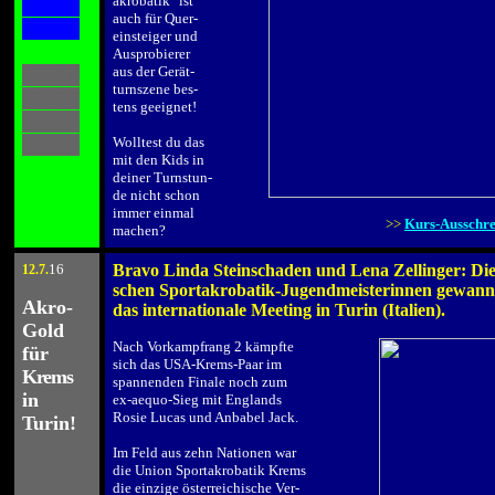
akrobatik" ist
XXXX
auch für Quer-
XXXX
einsteiger und
.
Ausprobierer
aus der Gerät-
XXXX
turnszene bes-
XXXX
tens geeignet!
XXXX
.
XXXX
Wolltest du das
mit den Kids in
deiner Turnstun-
de nicht schon
immer einmal
>>
Kurs-Ausschre
machen?
16
Bravo Linda Steinschaden und Lena Zellinger: Die 
12.7
.
.
schen Sportakrobatik-Jugendmeisterinnen gewanne
Akro-
das internationale Meeting in Turin (Italien).
Gold
.
Nach Vorkampfrang 2 kämpfte
für
sich das USA-Krems-Paar im
Krems
spannenden Finale noch zum
in
ex-aequo-Sieg mit Englands
Rosie Lucas und Anbabel Jack.
Turin!
.
Im Feld aus zehn Nationen war
die Union Sportakrobatik Krems
die einzige österreichische Ver-