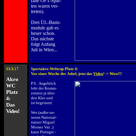
(alle ÖFT-Spar-
ten waren ver-
treten).
.
Drei ÜL-Basis-
module gab es
heuer schon.
Das nächste
folgt Anfang
Juli in Wien...
13
.3.
17
Sportakro-Weltcup-Platz 4:
.
Vor einer Woche der Jubel, jetzt das
Video
! -> Wow!!!
Akro
.
.
P.S.: Angeblich
WC
lobt der Komm-
Platz
entator ja über
4:
den Klee und
ist begeistert.
Das
.
Video
!
Wer (außer un-
serem National-
trainer Miguel
Moraes Vaz
;)
kann Portugie -