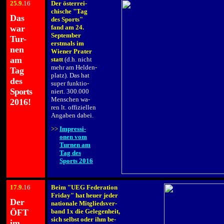
25
.9.
16
Der österrei-
.
chische "Tag
Das
des Sports"
war
fand am 24.
September
Tur-
erstmals im
nen
Wiener Prater
am
statt
(d.h. nicht
mehr am Helden-
Tag
platz). Das hat
des
super funktio-
Sports
niert. 300.000
Menschen wa-
2016!
ren lt. offiziellen
Angaben dabei.
.
>>
Impressi-
>>
onen vom
>>
Turnen am
>>
Tag des
>>
Sports 2016
17.9.
16
Beim "UEG Federation
.
Friday" hat heuer jeder
Der
nationale Mitgliedsver-
ÖFT
band 1x die Gelegenheit,
sich selbst oder ihm be-
im