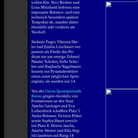
vollen Kür. Nico Richter und
Lena Meinhard lieferten eine
imposante Balance- und eine
technisch besonders saubere
Tempokür ab, standen daher
ebenfalls sehr verdient am
Stockerl.
.
Stefanie Fuger, Viktoria Dat-
ler und Emilia Litschauer ver-
passten als Fünfte das Po-
dium nur um wenige Zehntel.
Natalie Schober, Sofie Scho-
ber und Raphaela Nagelmaier
kostete ein Pyramidenfehler
einen sonst möglichen Spitz-
enplatz, sie wurden nur 14.
.
Von der
Union Sportakrobatik
Krems
gingen ebenfalls vier
Formationen an den Start.
Amelie Gattinger und Eva
Loibenböck schafften Platz 5.
Anika Brünner, Victoria Pirker
sowie Sophia Hauer erreich-
ten Platz 8. Denise Jascha,
Amelie Werner und Ella Stig-
litz landeten auf Rang 14