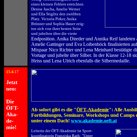
eines kleinen Fehlers erreichten
Denise Jascha, Amelie Werner
und Ella Stiglitz den zwölften
Platz. Victoria Pirker, Anika
Brünner und Sophia Hauer zeig-
ten sich von ihrer besten Seite
und jubelten über die vierte
Endposition. Anika Direder und Annika Reif landeten 
Amelie Gattinger und Eva Loibenböck finalisierten auf
Mixpaar Nico Richter und Lena Meinhard bestätigte di
Vortage und jubelte über Silber.
In der Klasse 12-18 si
Heiss und Lena Ulrich ebenfalls die Silbermedaille.
15
.4
.
17
.
Jetzt
neu:
.
Die
.
ÖFT-
Ab sofort gibt es die "
ÖFT-Akademie
": Alle Ausbi
Aka-
Fortbildungen, Seminare, Workshops und Camps
de-
unter einem Dach!
www.akademie.oeft.at
.
mie!
Leiterin der ÖFT-Akademie ist Sport-
koordinatorin Franziska Rath: "Unter