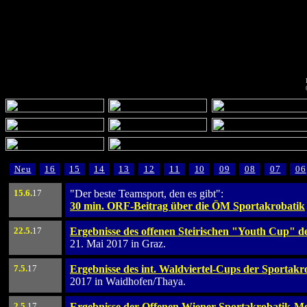
Neu
16
15
14
13
12
11
10
09
08
07
06
15
.6.
17
"Der beste Teamsport, den es gibt":
30 min. ORF-Beitrag über die ÖM Sportakrobatik
22
.5.
17
Ergebnisse des offenen Steirischen "Youth Cup" d
21. Mai 2017 in Graz.
7
.5.
17
Ergebnisse des int. Waldviertel-Cups der Sportakr
2017 in Waidhofen/Thaya.
2
.5.
17
Ergebnisse der Offenen Wiener Sportakrobatik-Me