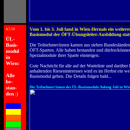
16
Vom 1. bis 3. Juli fand in Wien-Hernals ein weiter
4
.7.
.
Basismodul der ÖFT-Übungsleiter-Ausbildung statt
ÜL-
.
B
asi
s-
Die Teilnehmer/innen kamen aus sieben Bundesländern
ÖFT-Sparten. Alle haben bestanden und dürfen/können 
m
odu
l
Spezialmodule ihrer Sparte einsteigen.
in
.
Wien:
Gute Nachricht für alle auf der Warteliste und darüber
.
anhaltenden Rieseninteresses wird es im Herbst ein wei
Alle
Basismodul geben. Die Details folgen bald...
be-
.
stan-
Die Teilnehmer/innen des ÜL-Basismoduls Anfang Juli in Wi
den
:)
XXXX
XXXX
XXXX
XXXX