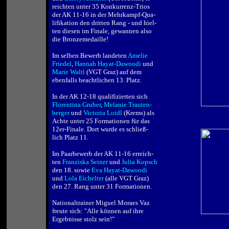
reichten unter 35 Konkurrenz-Trios
der AK 11-16 in der Mehrkampf-Qua-
lifikation den dritten Rang - und hiel-
ten diesen im Finale, gewannen also
die Bronzemedaille!
.
Im selben Bewerb landeten
Amelie
Friedel
,
Hannah Hayat-Dawoodi
und
Marie Waltl
(VGT Graz) auf dem
ebenfalls beachtlichen 13. Platz.
.
In der AK 12-18 qualifizierten sich
Florentina Gruber
,
Melanie Trauten-
berger
und
Victoria Loidl
(Krems) als
Achte unter 25 Formationen für das
12er-Finale. Dort wurde es schließ-
lich Platz 11.
.
Im Paarbewerb der AK 11-16 erreich-
ten
Franziska Seiner
und
Julia Kopsch
den 18. sowie
Eva Hayat-Dawoodi
und
Lola Eichelter
(alle VGT Graz)
den 27. Rang unter 31 Formationen.
.
Nationaltrainer Miguel Moraes Vaz
freute sich: "Alle können auf ihre
Ergebnisse stolz sein!"
.