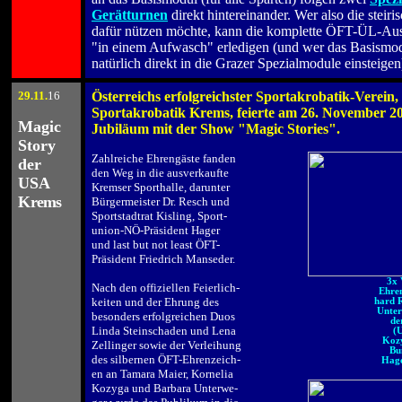
Gerätturnen
direkt hintereinander. Wer also die steir
dafür nützen möchte, kann die komplette ÖFT-ÜL-Aus
"in einem Aufwasch" erledigen (und wer das Basismod
natürlich direkt in die Grazer Spezialmodule einsteigen
29
.11.
16
Österreichs erfolgreichster Sportakrobatik-Verein,
.
Sportakrobatik Krems, feierte am 26. November 20
Magic
Jubiläum mit der Show "Magic Stories".
Story
.
Zahlreiche Ehrengäste fanden
der
den Weg in die ausverkaufte
USA
Kremser Sporthalle, darunter
K
rems
Bürgermeister Dr. Resch und
Sportstadtrat Kisling, Sport-
union-NÖ-Präsident Hager
und last but not least ÖFT-
Präsident Friedrich Manseder.
.
3x 
Nach den offiziellen Feierlich-
Ehren
keiten und der Ehrung des
hard 
Unter
besonders erfolgreichen Duos
de
Linda Steinschaden und Lena
(
Kozy
Zellinger sowie der Verleihung
Bu
des silbernen ÖFT-Ehrenzeich-
Hage
en an Tamara Maier, Kornelia
Kozyga und Barbara Unterwe-