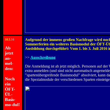
16
Aufgrund der immens großen Nachfrage wird noc
1
0.3.
.
Sommerferien ein weiteres Basismodul der ÖFT-Üb
Ab
Ausbildung durchgeführt: Vom 1. bis 3. Juli 2016 
jetzt
.
>>
Ausschreibung
an-
.
mel-
Die Anmeldung ist ab jetzt möglich. Personen auf der 
den:
extra anmelden (und sind nicht auromatisch angemelde
.
"spartenübergreifende Basismodul" absolviert, kann d
Noch
die Spezialmodule der verschiedenen Sparten einsteige
ein
.
ÖFT-
ÜL-
B
asis
-
mo-dul!