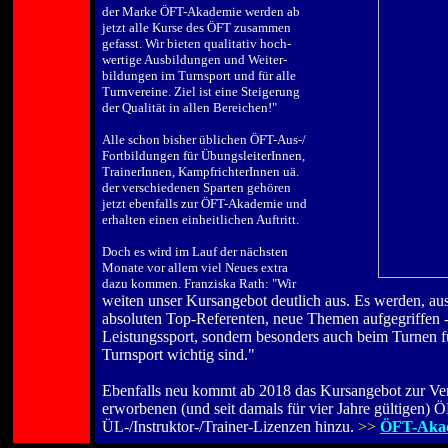
der Marke ÖFT-Akademie werden ab
jetzt alle Kurse des ÖFT zusammen
gefasst. Wir bieten
q
ualitativ hoch-
wertige Ausbildungen und Weiter-
bildungen im Turnsport und für alle
Turnvereine. Ziel ist eine Steigerung
der Qualität in allen Bereichen!"
.
Alle schon bisher üblichen ÖFT-Aus-/
Fortbildungen für ÜbungsleiterInnen,
TrainerInnen, KampfrichterInnen uä.
der verschiedenen Sparten gehören
jetzt
ebenfalls
zur
ÖFT-Akademie
und
erhalten einen einheitlichen Auftritt.
.
Doch es wird im Lauf der nächsten
Monate vor allem viel Neues extra
dazu
kommen.
Franziska
Rath:
"Wir
weiten unser Kursangebot deutlich aus. Es werden, aus
absoluten Top-Referenten, neue Themen aufgegriffen - 
Leistungssport, sondern besonders auch beim Turnen für
Turnsport wichtig sind."
.
Ebenfalls neu kommt ab 2018 das Kursangebot zur Ve
erworbenen (und seit damals für vier Jahre gültigen) 
ÜL-/Instruktor-/Trainer-Lizenzen hinzu.
>>
ÖFT-Akad