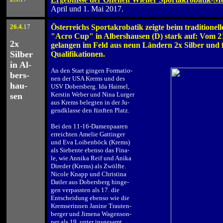
April und 1. Mai 2017.
26
.4.
17
Österreichs Sportakrobatik zeigte beim traditionell
.
"Acro Cup" in Albershausen (D) stark auf: Vom 21.
2x
gelangen im Feld aus neun Ländern 2x Silber und f
Silber
Qualifikationen.
.
in Al-
An den Start gingen Formatio-
bers-
nen der USA Krems und des
hau-
USV Dobersberg. Ida Haimel,
Kerstin Weber und Nina Lurger
sen
aus Krems belegten in der Ju-
gendklasse den fünften Platz.
.
Bei den 11-16-Damenpaaren
erreichten Amelie Gattinger
und Eva Loibenböck (Krems)
als Siebente ebenso das Fina-
le, wie Annika Reif und Anika
Direder (Krems) als Zwölfte.
Nicole Knapp und Christina
Datler aus Dobersberg hinge-
gen verpassten als 17. die
Entscheidung ebenso wie die
Kremserinnen Janine Trauten-
berger und Jimena Wagenson-
ner als 19. unter insgesamt