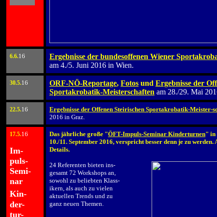
XXXX
16
Ergebnisse der bundesoffenen Wiener Sportakroba
6.6.
am 4./5. Juni 2016 in Wien.
16
ORF-NÖ-Reportage
,
Fotos
und
Ergebnisse der O
3
0.5.
Sportakrobatik-Meisterschaften
am 28./29. Mai 201
16
Ergebnisse der Offenen Steirischen Sportakrobatik-Meister-s
2
2.5.
2016 in Graz.
16
Das jährliche große "
ÖFT-Impuls-Seminar Kinderturnen
" in
17
.5.
.
10./11. September 2016, verspricht besser denn je zu werden. Ab
Im-
Details.
.
puls-
24 Referenten bieten ins-
Semi-
gesamt 72 Workshops an,
nar
sowohl zu beliebten Klass-
ikern, als auch zu vielen
.
Kin-
aktuellen Trends und zu
der-
ganz neuen Themen.
.
tur-