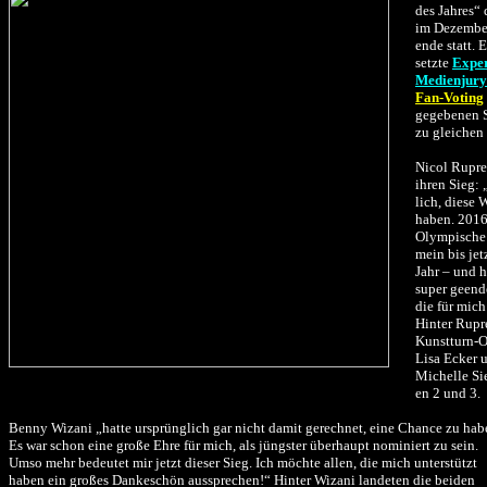
des Jahres“
im Dezember
ende statt. 
setzte
Exper
Medienjury
Fan-Voting
gegebenen 
zu gleichen 
.
Nicol Ruprec
ihren Sieg: 
lich, diese
haben. 201
Olympische 
mein bis jet
Jahr – und h
super geende
die für mic
Hinter Rupre
Kunstturn-O
Lisa Ecker 
Michelle Sie
en 2 und 3.
.
Benny Wizani „hatte ursprünglich gar nicht damit gerechnet, eine Chance zu hab
Es war schon eine große Ehre für mich, als jüngster überhaupt nominiert zu sein.
Umso mehr bedeutet mir jetzt dieser Sieg. Ich möchte allen, die mich unterstützt
haben ein großes Dankeschön aussprechen!“ Hinter Wizani landeten die beiden