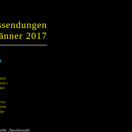
ssendungen
änner 2017
s
atte
tter-
mit
its
Wien
up-
nelle „Sportlerwahl