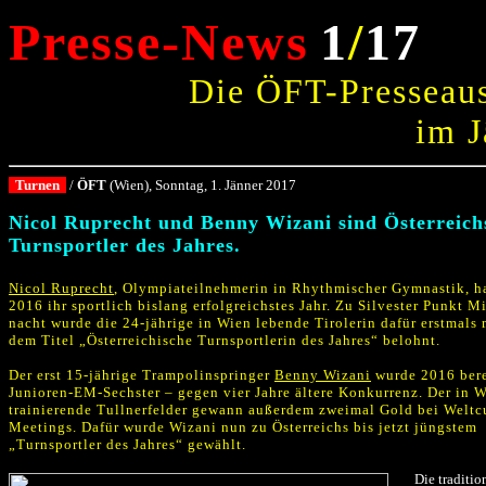
Presse-News
1
/
17
Die ÖFT-Presseau
im J
Turnen
/
ÖFT
(Wien), Sonntag,
1. Jänner 2017
.
Nicol Ruprecht und Benny Wizani sind Österreich
Turnsportler des Jahres.
.
Nicol Ruprecht
, Olympiateilnehmerin in Rhythmischer Gymnastik, h
2016 ihr sportlich bislang erfolgreichstes Jahr. Zu Silvester Punkt Mi
nacht wurde die 24-jährige in Wien lebende Tirolerin dafür erstmals 
dem Titel „Österreichische Turnsportlerin des Jahres“ belohnt.
.
Der erst 15-jährige Trampolinspringer
Benny Wizani
wurde 2016 bere
Junioren-EM-Sechster – gegen vier Jahre ältere Konkurrenz. Der in 
trainierende Tullnerfelder gewann außerdem zweimal Gold bei Weltc
Meetings. Dafür wurde Wizani nun zu Österreichs bis jetzt jüngstem
„Turnsportler des Jahres“ gewählt.
.
.
Die traditio