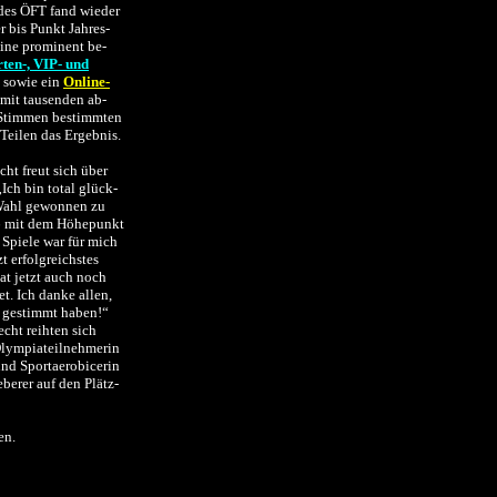
 des ÖFT fand wieder
 bis Punkt Jahres-
Eine prominent be-
ten-, VIP- und
sowie ein
Online-
mit tausenden ab-
Stimmen bestimmten
Teilen das Ergebnis.
ht freut sich über
„Ich bin total glück-
 Wahl gewonnen zu
6 mit dem Höhepunkt
Spiele war für mich
zt erfolgreichstes
at jetzt auch noch
t. Ich danke allen,
h gestimmt haben!“
cht reihten sich
lympiateilnehmerin
und Sportaerobicerin
berer auf den Plätz-
en.